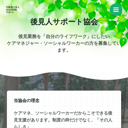
内
容
を
後見人サポート協会
ス
キ
後見業務を「自分のライフワーク」にしたい
ッ
ケアマネジャー・ソーシャルワーカーの方を募集してい
プ
ます。
当協会の理念
ケアマネ、ソーシャルワーカーだからこそできる後
見支援があります。制度の枠だけでなく、「その人
らしさ」